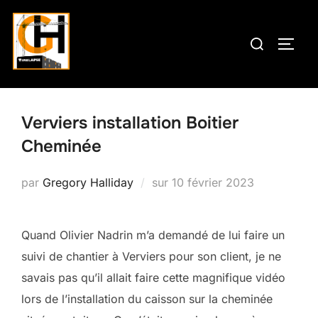
Aller
au
Rechercher :
PERM
contenu
Verviers installation Boitier
Cheminée
Publié
par
Gregory Halliday
sur
10 février 2023
le
Quand Olivier Nadrin m’a demandé de lui faire un
suivi de chantier à Verviers pour son client, je ne
savais pas qu’il allait faire cette magnifique vidéo
lors de l’installation du caisson sur la cheminée