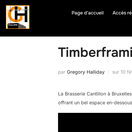
Aller
au
Page d’accueil
Accès ré
contenu
Timberframi
Publi
par
Gregory Halliday
sur
10 fé
le
La Brasserie Cantillon à Bruxelle
offrant un bel espace en-dessous