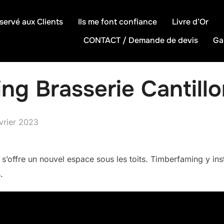
servé aux Clients
Ils me font confiance
Livre d’Or
CONTACT / Demande de devis
Ga
ng Brasserie Cantill
é
vrier 2023
s s’offre un nouvel espace sous les toits. Timberfaming y in
.