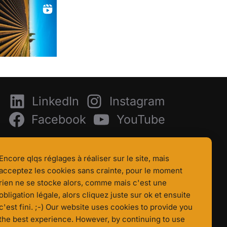
LinkedIn
Instagram
Facebook
YouTube
Encore qlqs réglages à réaliser sur le site, mais
acceptez les cookies sans crainte, pour le moment
rien ne se stocke alors, comme mais c'est une
obligation légale, alors cliquez juste sur ok et ensuite
c'est fini. ;-) Our website uses cookies to provide you
the best experience. However, by continuing to use