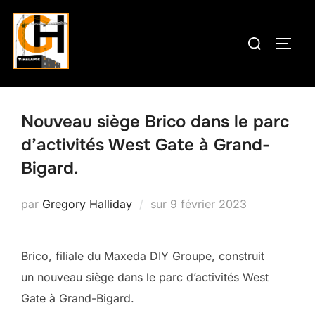
Aller
au
Rechercher :
PERM
contenu
Nouveau siège Brico dans le parc
d’activités West Gate à Grand-
Bigard.
Publié
par
Gregory Halliday
sur
9 février 2023
le
Brico, filiale du Maxeda DIY Groupe, construit
un nouveau siège dans le parc d’activités West
Gate à Grand-Bigard.