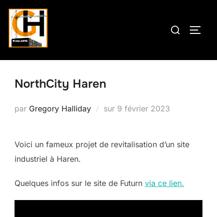
Aller
au
Rechercher :
PERM
contenu
NorthCity Haren
Publié
par
Gregory Halliday
sur
9 février 2023
le
Voici un fameux projet de revitalisation d’un site
industriel à Haren.
Quelques infos sur le site de Futurn
via ce lien.