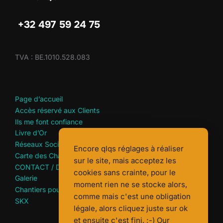
+32 497 59 24 75
TVA : BE.1010.528.083
Page d’accueil
Accès réservé aux Clients
Ils me font confiance
Livre d’Or
Réseaux Sociaux Extraits
Encore qlqs réglages à réaliser
Carte des Chantiers
sur le site, mais acceptez les
CONTACT / Demande de devis
cookies sans crainte, pour le
Galerie
moment rien ne se stocke alors,
Chantiers pour TOTALENERGIES
comme mais c'est une obligation
SKX
légale, alors cliquez juste sur ok
et ensuite c'est fini. ;-) Our